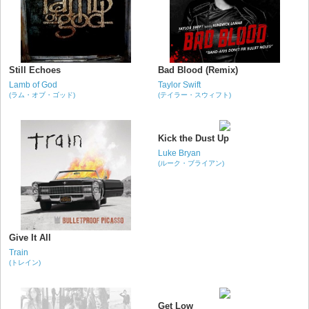
Still Echoes
Bad Blood (Remix)
Lamb of God
Taylor Swift
(ラム・オブ・ゴッド)
(テイラー・スウィフト)
Kick the Dust Up
Luke Bryan
(ルーク・ブライアン)
Give It All
Train
(トレイン)
Get Low