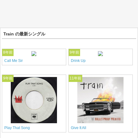
Train の最新シングル
8年前
9年前
Call Me Sir
Drink Up
9年前
11年前
Play That Song
Give It All