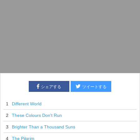
シェアする
ツイートする
1
Different World
2
These Colours Don't Run
3
Brighter Than a Thousand Suns
4
The Pilgrim