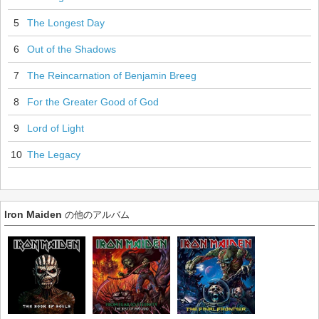
5
The Longest Day
6
Out of the Shadows
7
The Reincarnation of Benjamin Breeg
8
For the Greater Good of God
9
Lord of Light
10
The Legacy
Iron Maiden
の他のアルバム