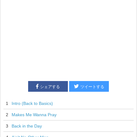
シェアする
ツイートする
1
Intro (Back to Basics)
2
Makes Me Wanna Pray
3
Back in the Day