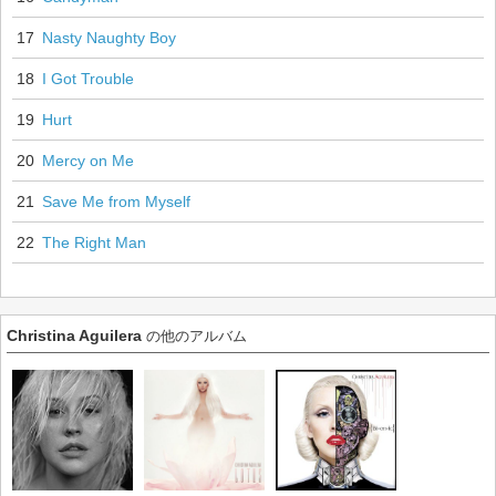
17
Nasty Naughty Boy
18
I Got Trouble
19
Hurt
20
Mercy on Me
21
Save Me from Myself
22
The Right Man
Christina Aguilera
の他のアルバム