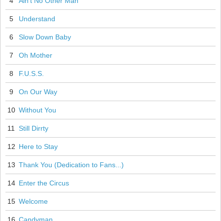
4
Ain't No Other Man
5
Understand
6
Slow Down Baby
7
Oh Mother
8
F.U.S.S.
9
On Our Way
10
Without You
11
Still Dirrty
12
Here to Stay
13
Thank You (Dedication to Fans...)
14
Enter the Circus
15
Welcome
16
Candyman