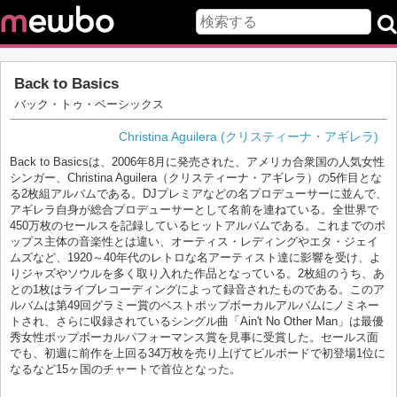
Back to Basics
バック・トゥ・ベーシックス
Christina Aguilera (クリスティーナ・アギレラ)
Back to Basicsは、2006年8月に発売された、アメリカ合衆国の人気女性
シンガー、Christina Aguilera（クリスティーナ・アギレラ）の5作目とな
る2枚組アルバムである。DJプレミアなどの名プロデューサーに並んで、
アギレラ自身が総合プロデューサーとして名前を連ねている。全世界で
450万枚のセールスを記録しているヒットアルバムである。これまでのポ
ップス主体の音楽性とは違い、オーティス・レディングやエタ・ジェイ
ムズなど、1920～40年代のレトロな名アーティスト達に影響を受け、よ
りジャズやソウルを多く取り入れた作品となっている。2枚組のうち、あ
との1枚はライブレコーディングによって録音されたものである。このア
ルバムは第49回グラミー賞のベストポップボーカルアルバムにノミネー
トされ、さらに収録されているシングル曲「Ain't No Other Man」は最優
秀女性ポップボーカルパフォーマンス賞を見事に受賞した。セールス面
でも、初週に前作を上回る34万枚を売り上げてビルボードで初登場1位に
なるなど15ヶ国のチャートで首位となった。