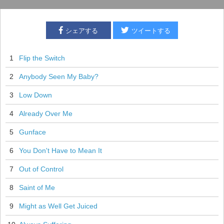
シェアする
ツイートする
1
Flip the Switch
2
Anybody Seen My Baby?
3
Low Down
4
Already Over Me
5
Gunface
6
You Don't Have to Mean It
7
Out of Control
8
Saint of Me
9
Might as Well Get Juiced