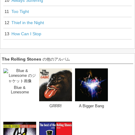
10
Always Suffering
11
Too Tight
12
Thief in the Night
13
How Can I Stop
The Rolling Stones
の他のアルバム
Blue &
Lonesome
GRRR!
A Bigger Bang