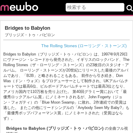
Bridges to Babylon
ブリッジズ・トゥ・バビロン
The Rolling Stones (ローリング・ストーンズ)
Bridges to Babylon（ブリッジズ・トゥ・バビロン）は、1997年9月29日
にヴァージン・レコードから発売された、イギリスのロックバンド、The
Rolling Stones（ザ・ローリング・ストーンズ）の23枚目のスタジオ・ア
ルバム。 ローリング・ストーンズが20世紀にリリースした最後のアルバ
ムであり、「B2B」と略されることもある。 前作から引き続き、Don
Was（ドン・ウォズ）をプロデューサーとして制作され、UKアルバムチ
ャートでは最高6位、ビルボードアルバムチャートでは最高3位となり、
アメリカ国内で110万枚を売り上げた。 第40回グラミー賞において「最
優秀ロックアルバム賞」にノミネートされるが、John Fogerty（ジョ
ン・フォガティ）の「Blue Moon Swamp」に敗れ、2作連続での受賞は
逃した。 またこの他にリードシングルの「Anybody Seen My Baby?」も
「最優秀ポップパフォーマンス賞」にノミネートされた（受賞はなら
ず）。
Bridges to Babylon (ブリッジズ・トゥ・バビロン)
の全曲フル視