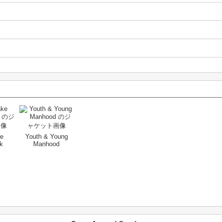
e
Youth & Young
k
Manhood