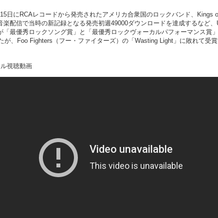
0年10月15日にRCAレコードから発売されたアメリカ合衆国のロックバンド、King
Kでの音楽配信で当時の新記録となる発売初週49000ダウンロードを達成するな
tive」が「最優秀ロックソング賞」と「最優秀ロックヴォーカルパフォーマンス
れたが、Foo Fighters（フー・ファイターズ）の「Wasting Light」
ル視聴動画