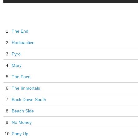
1
The End
2
Radioactive
3
Pyro
4
Mary
5
The Face
6
The Immortals
7
Back Down South
8
Beach Side
9
No Money
10
Pony Up