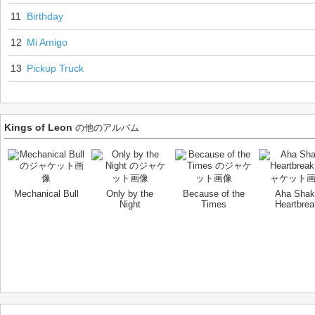
11
Birthday
12
Mi Amigo
13
Pickup Truck
Kings of Leon
の他のアルバム
Mechanical Bull
Only by the
Because of the
Aha Shak
Night
Times
Heartbrea