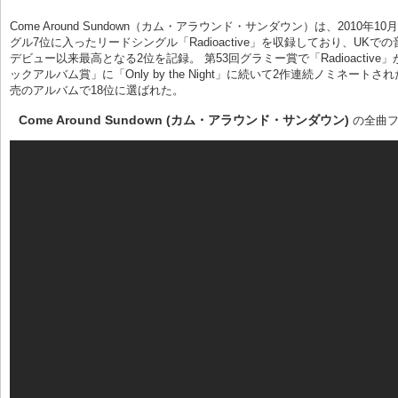
Come Around Sundown（カム・アラウンド・サンダウン）は、201
グル7位に入ったリードシングル「Radioactive」を収録しており、U
デビュー以来最高となる2位を記録。 第53回グラミー賞で「Radioac
ックアルバム賞」に「Only by the Night」に続いて2作連続ノミネートさ
売のアルバムで18位に選ばれた。
Come Around Sundown (カム・アラウンド・サンダウン)
の全曲フ