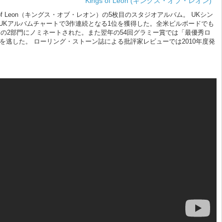
Kings of Leon (キングス・オブ・レオン)
s of Leon（キングス・オブ・レオン）の5枚目のスタジオアルバム。 UKシン
ど、UKアルバムチャートで3作連続となる1位を獲得した。全米ビルボードでも
賞」の2部門にノミネートされた。また翌年の54回グラミー賞では「最優秀ロ
に敗れて受賞を逃した。 ローリング・ストーン誌による批評家レビューでは2010年度発