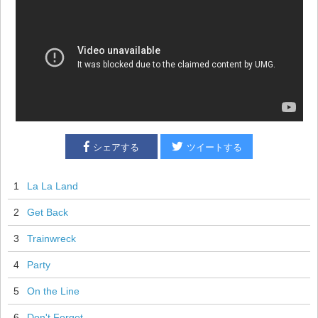
シェアする
ツイートする
1
La La Land
2
Get Back
3
Trainwreck
4
Party
5
On the Line
6
Don't Forget