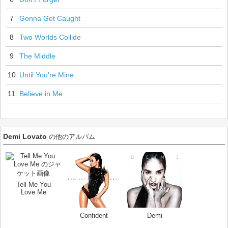
7
Gonna Get Caught
8
Two Worlds Collide
9
The Middle
10
Until You're Mine
11
Believe in Me
Demi Lovato
の他のアルバム
Tell Me You
Love Me
Confident
Demi