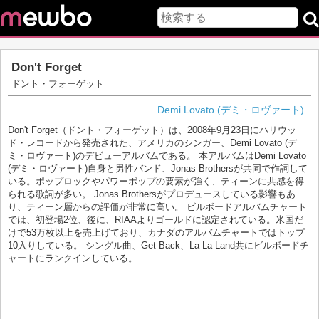
Don't Forget
ドント・フォーゲット
Demi Lovato (デミ・ロヴァート)
Don't Forget（ドント・フォーゲット）は、2008年9月23日にハリウッ
ド・レコードから発売された、アメリカのシンガー、Demi Lovato (デ
ミ・ロヴァート)のデビューアルバムである。 本アルバムはDemi Lovato
(デミ・ロヴァート)自身と男性バンド、Jonas Brothersが共同で作詞して
いる。ポップロックやパワーポップの要素が強く、ティーンに共感を得
られる歌詞が多い。 Jonas Brothersがプロデュースしている影響もあ
り、ティーン層からの評価が非常に高い。 ビルボードアルバムチャート
では、初登場2位、後に、RIAAよりゴールドに認定されている。米国だ
けで53万枚以上を売上げており、カナダのアルバムチャートではトップ
10入りしている。 シングル曲、Get Back、La La Land共にビルボードチ
ャートにランクインしている。