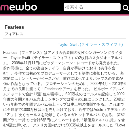
Fearless
フィアレス
Taylor Swift (テイラー・スウィフト)
Fearless（フィアレス）はアメリカ合衆国の女性シンガーソングライタ
ー、Taylor Swift（テイラー・スウィフト）の2枚目のスタジオ・アルバ
ム。 2008年11月11日にビッグ・マシーン・レコードから発売された。
前作同様に、全ての楽曲をテイラー自身が手掛けており（共作を含
む）、今作では初めてプロデューサーとしても制作に参加している。 基
本的にはカントリーがベースだが、前作に比べてよりポップスの要素が
強い作品となっている。 プロモーションのために、2009年4月～2010年6
月までの長期に渡って「Fearlessツアー」を行った。 ビルボードアルバ
ムチャートで合計11週1位を獲得し、520万枚のセールスを記録して2009
年度の年間アルバム売上ランキングでは堂々の1位にランクした。20歳と
いう年齢での年間アルバム売上トップは史上初の快挙である。 これまで
に全世界で1000万枚以上を売り上げており、近年ではAdele（アデル）の
「21」に次ぐセールスを記録しているメガヒットアルバムである。 第52
回グラミー賞では合計8部門にノミネートされ「最優秀アルバム賞」を含
む4冠に輝いた。 アメリカ国内だけで500万枚以上をセールスした「Love