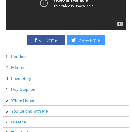
シェアする
ツイートする
1
Fearless
2
Fifteen
3
Love Story
4
Hey Stephen
5
White Horse
6
You Belong with Me
7
Breathe