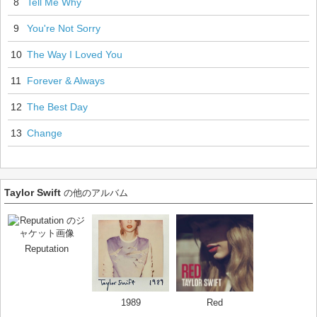
8
Tell Me Why
9
You're Not Sorry
10
The Way I Loved You
11
Forever & Always
12
The Best Day
13
Change
Taylor Swift
の他のアルバム
Reputation
1989
Red