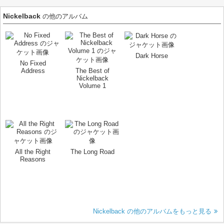
Nickelback
の他のアルバム
Dark Horse
No Fixed
Address
The Best of
Nickelback
Volume 1
All the Right
The Long Road
Reasons
Nickelback の他のアルバムをもっと見る