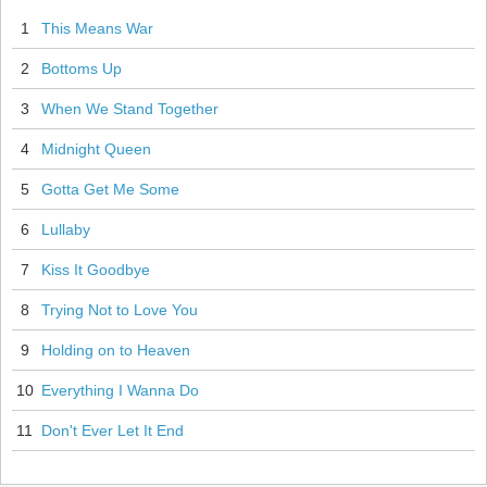
1
This Means War
2
Bottoms Up
3
When We Stand Together
4
Midnight Queen
5
Gotta Get Me Some
6
Lullaby
7
Kiss It Goodbye
8
Trying Not to Love You
9
Holding on to Heaven
10
Everything I Wanna Do
11
Don't Ever Let It End