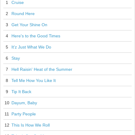
1
Cruise
2
Round Here
3
Get Your Shine On
4
Here's to the Good Times
5
It'z Just What We Do
6
Stay
7
Hell Raisin' Heat of the Summer
8
Tell Me How You Like It
9
Tip It Back
10
Dayum, Baby
11
Party People
12
This Is How We Roll