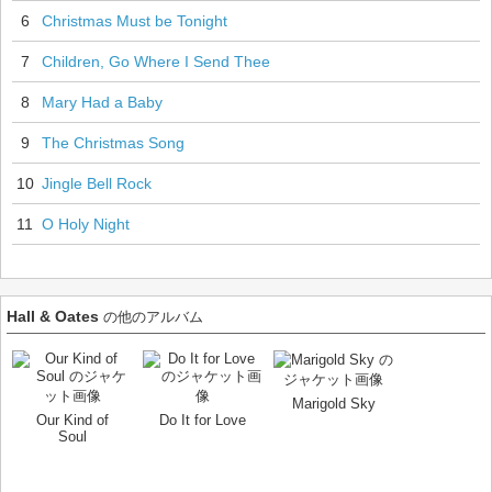
6
Christmas Must be Tonight
7
Children, Go Where I Send Thee
8
Mary Had a Baby
9
The Christmas Song
10
Jingle Bell Rock
11
O Holy Night
Hall & Oates
の他のアルバム
Marigold Sky
Our Kind of
Do It for Love
Soul