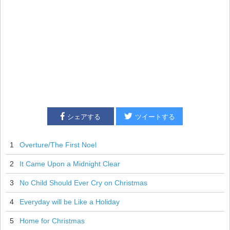
シェアする
ツイートする
1
Overture/The First Noel
2
It Came Upon a Midnight Clear
3
No Child Should Ever Cry on Christmas
4
Everyday will be Like a Holiday
5
Home for Christmas