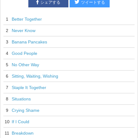
シェアする
ツイートする
1
Better Together
2
Never Know
3
Banana Pancakes
4
Good People
5
No Other Way
6
Sitting, Waiting, Wishing
7
Staple It Together
8
Situations
9
Crying Shame
10
If I Could
11
Breakdown