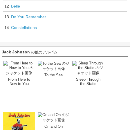
12
Belle
13
Do You Remember
14
Constellations
Jack Johnson
の他のアルバム
To the Sea
From Here to
Sleep Through
Now to You
the Static
On and On