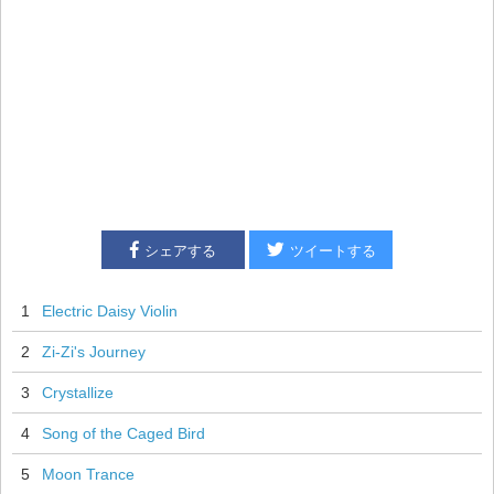
シェアする
ツイートする
1
Electric Daisy Violin
2
Zi-Zi's Journey
3
Crystallize
4
Song of the Caged Bird
5
Moon Trance