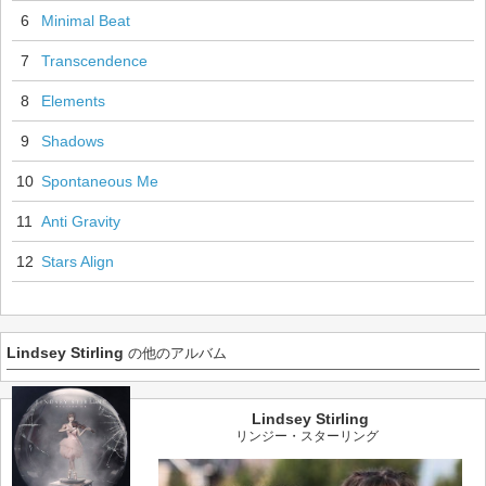
6
Minimal Beat
7
Transcendence
8
Elements
9
Shadows
10
Spontaneous Me
11
Anti Gravity
12
Stars Align
Lindsey Stirling
の他のアルバム
Lindsey Stirling
リンジー・スターリング