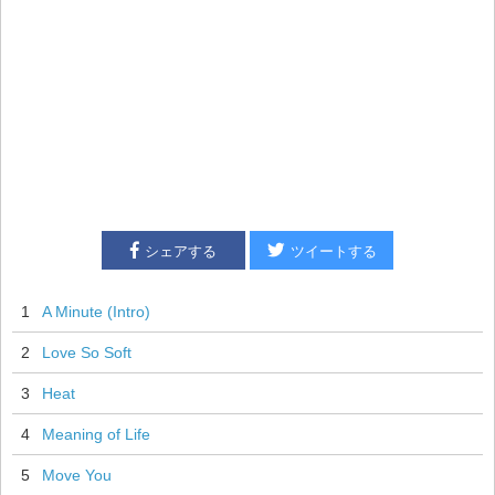
シェアする
ツイートする
1
A Minute (Intro)
2
Love So Soft
3
Heat
4
Meaning of Life
5
Move You