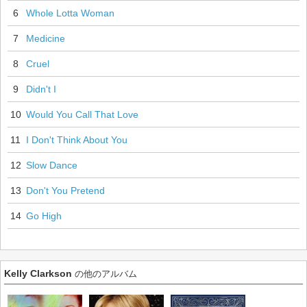
6
Whole Lotta Woman
7
Medicine
8
Cruel
9
Didn't I
10
Would You Call That Love
11
I Don't Think About You
12
Slow Dance
13
Don't You Pretend
14
Go High
Kelly Clarkson
の他のアルバム