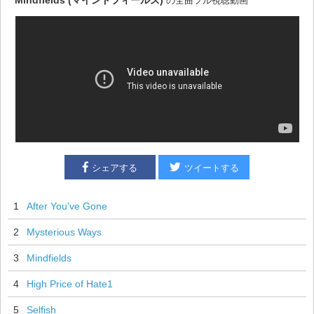
Mindfields (マインドフィールズ)
の全曲フル視聴動画
シェアする
ツイートする
1
After You've Gone
2
Mysterious Ways
3
Mindfields
4
High Price of Hate1
5
Selfish