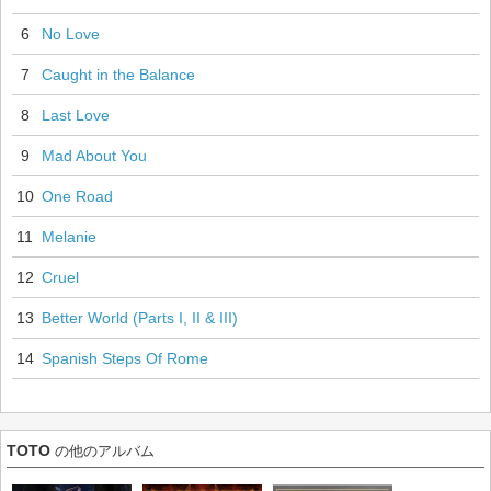
6
No Love
7
Caught in the Balance
8
Last Love
9
Mad About You
10
One Road
11
Melanie
12
Cruel
13
Better World (Parts I, II & III)
14
Spanish Steps Of Rome
TOTO
の他のアルバム