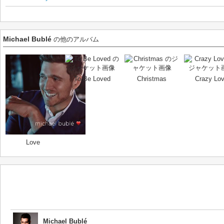
Michael Bublé
の他のアルバム
To Be Loved
Christmas
Crazy Lo
Love
Michael Bublé