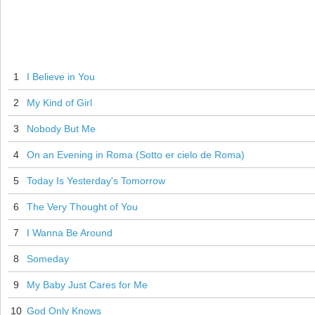
1
I Believe in You
2
My Kind of Girl
3
Nobody But Me
4
On an Evening in Roma (Sotto er cielo de Roma)
5
Today Is Yesterday's Tomorrow
6
The Very Thought of You
7
I Wanna Be Around
8
Someday
9
My Baby Just Cares for Me
10
God Only Knows