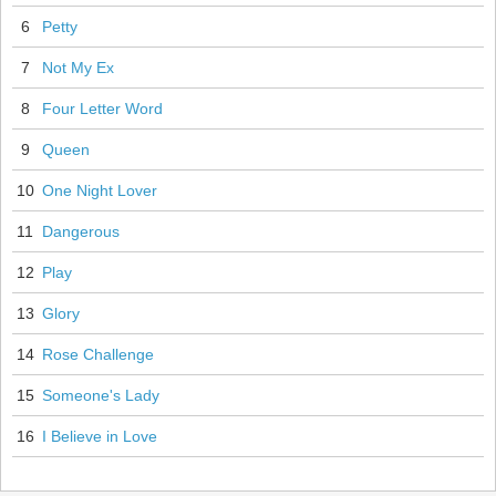
6
Petty
7
Not My Ex
8
Four Letter Word
9
Queen
10
One Night Lover
11
Dangerous
12
Play
13
Glory
14
Rose Challenge
15
Someone's Lady
16
I Believe in Love