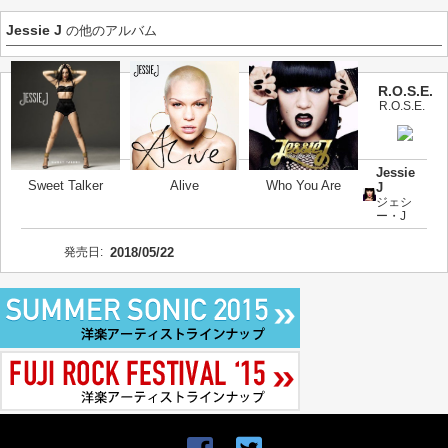
Jessie J
の他のアルバム
R.O.S.E.
R.O.S.E.
Jessie
Sweet Talker
Alive
Who You Are
J
ジェシ
ー・J
発売日:
2018/05/22