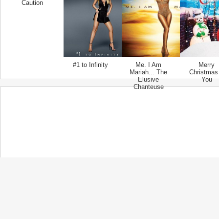
Caution
#1 to Infinity
Me. I Am
Merry
Mariah... The
Christmas 
Elusive
You
Chanteuse