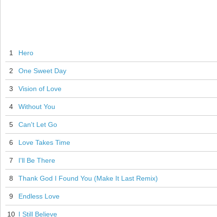
1
Hero
2
One Sweet Day
3
Vision of Love
4
Without You
5
Can't Let Go
6
Love Takes Time
7
I'll Be There
8
Thank God I Found You (Make It Last Remix)
9
Endless Love
10
I Still Believe