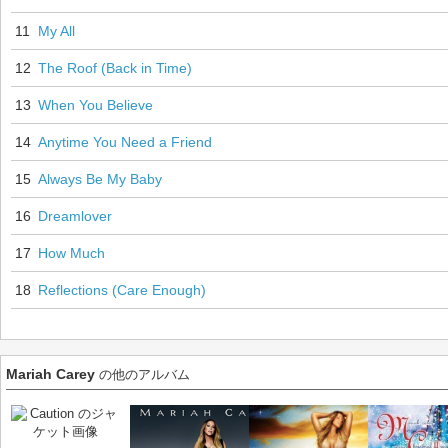
11
My All
12
The Roof (Back in Time)
13
When You Believe
14
Anytime You Need a Friend
15
Always Be My Baby
16
Dreamlover
17
How Much
18
Reflections (Care Enough)
Mariah Carey
の他のアルバム