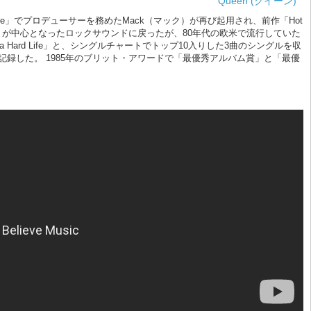
Queen (クイーン)
Game」でプロデューサーを務めたMack（マック）が再び起用され、前作「Hot
テイラー）が中心となったロックサウンドに戻ったが、80年代の欧米で流行していた
's a Hard Life」と、シングルチャートでトップ10入りした3曲のシングルを収
を記録した。 1985年のブリット・アワードで「最優秀アルバム賞」と「最優