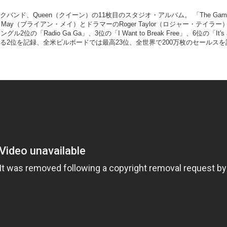
ロックバンド、Queen（クイーン）の11枚目のスタジオ・アルバム。 「The 
n May（ブライアン・メイ）とドラマーのRoger Taylor（ロジャー・
adio Ga Ga」、3位の「I Want to Break Free」、6位の「It
となる2位を記録、全米ビルボードでは最高23位、全世界で200万枚のセールス