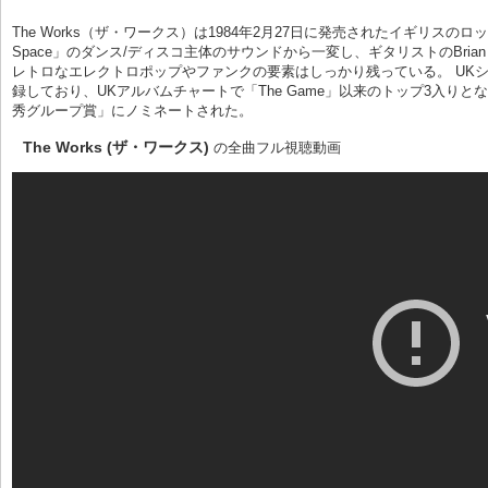
The Works（ザ・ワークス）は1984年2月27日に発売されたイギリスの
Space」のダンス/ディスコ主体のサウンドから一変し、ギタリストのBria
レトロなエレクトロポップやファンクの要素はしっかり残っている。 UKシングル2位の「R
録しており、UKアルバムチャートで「The Game」以来のトップ3入り
秀グループ賞」にノミネートされた。
The Works (ザ・ワークス)
の全曲フル視聴動画