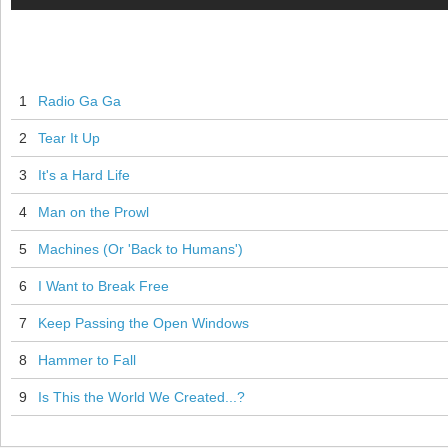
1
Radio Ga Ga
2
Tear It Up
3
It's a Hard Life
4
Man on the Prowl
5
Machines (Or 'Back to Humans')
6
I Want to Break Free
7
Keep Passing the Open Windows
8
Hammer to Fall
9
Is This the World We Created...?