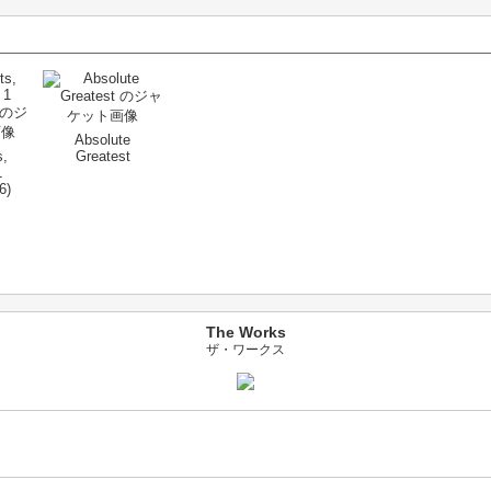
Absolute
s,
Greatest
1
6)
The Works
ザ・ワークス