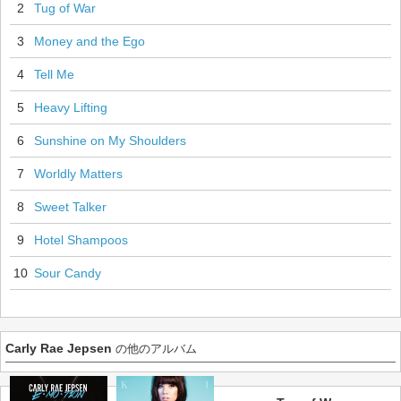
2
Tug of War
3
Money and the Ego
4
Tell Me
5
Heavy Lifting
6
Sunshine on My Shoulders
7
Worldly Matters
8
Sweet Talker
9
Hotel Shampoos
10
Sour Candy
Carly Rae Jepsen
の他のアルバム