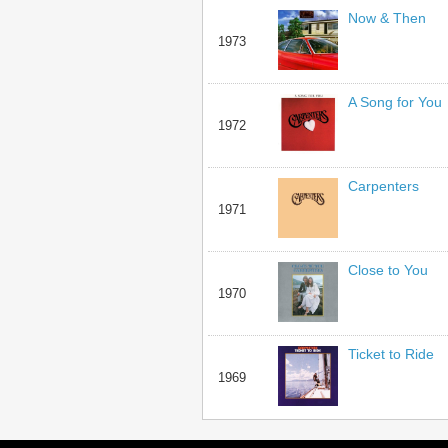
Now & Then
1973
A Song for You
1972
Carpenters
1971
Close to You
1970
Ticket to Ride
1969