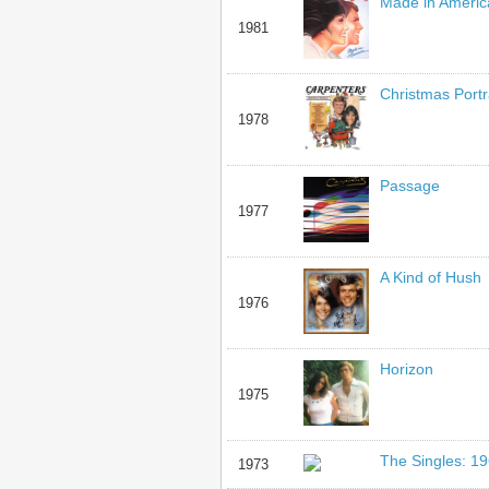
Made in Americ
1981
Christmas Portr
1978
Passage
1977
A Kind of Hush
1976
Horizon
1975
The Singles: 1
1973