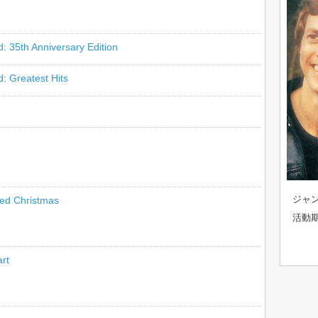
: 35th Anniversary Edition
: Greatest Hits
ジャン
ed Christmas
活動期
art