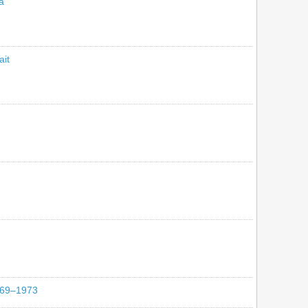
a
ait
969–1973