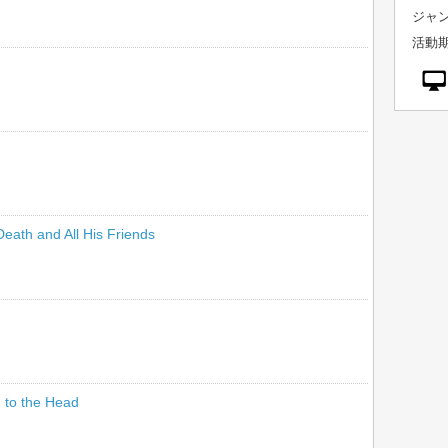
ジャン
活動期
Death and All His Friends
 to the Head