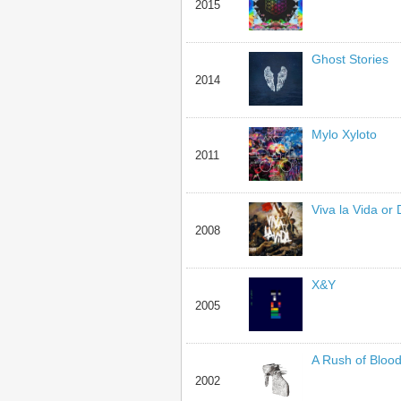
2015
Ghost Stories
2014
Mylo Xyloto
2011
Viva la Vida or 
2008
X&Y
2005
A Rush of Blood
2002