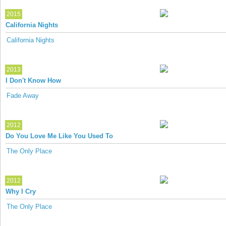
2015
California Nights
California Nights
2013
I Don't Know How
Fade Away
2012
Do You Love Me Like You Used To
The Only Place
2012
Why I Cry
The Only Place