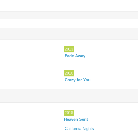
2013
Fade Away
2010
Crazy for You
2015
Heaven Sent
California Nights