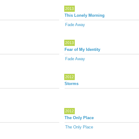
2013
This Lonely Morning
Fade Away
2013
Fear of My Identity
Fade Away
2012
Storms
2012
The Only Place
The Only Place