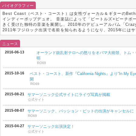
バイオグラフィー
Best Coast（ベスト・コースト）は女性ヴォーカル＆ギターのBet
インディーポップデュオ。 音楽誌によって「ビートルズ×ビーチボ
きく受けた独特の音楽を展開し、2010年のデビューアルバム「Crazy f
2011年フジロック出演で名前を知られるようになり、2015年に
ニュース
2016-06-13
オーランド銃乱射テロへの怒りをオバマ大統領、トム・
明
RO69
2015-10-16
ベスト・コースト、新作『California Nights』より“In My E
開
RO69
2015-08-21
サマーソニック公式サイトにライヴ写真が掲載
公式サイト
2015-08-07
サマーソニック、パッション・ピットの出演がキャンセルに
RO69
2015-04-27
サマーソニック出演決定！
公式サイト