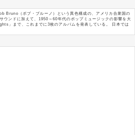
Bobb Bruno（ボブ・ブルーノ）という異色構成の、アメリカ合衆国の
ウンドに加えて、1950～60年代のポップミュージックの影響を大
a Nights」まで、これまでに3枚のアルバムを発表している。 日本では