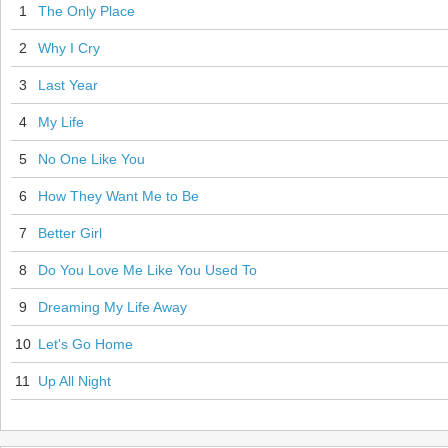
1
The Only Place
2
Why I Cry
3
Last Year
4
My Life
5
No One Like You
6
How They Want Me to Be
7
Better Girl
8
Do You Love Me Like You Used To
9
Dreaming My Life Away
10
Let's Go Home
11
Up All Night