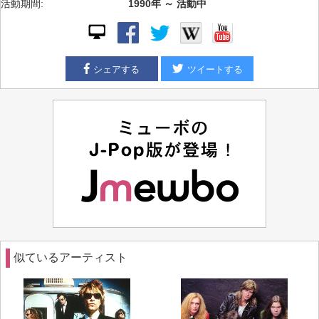
活動期間:
1990年 ～ 活動中
シェアする
ツイートする
似ているアーティスト