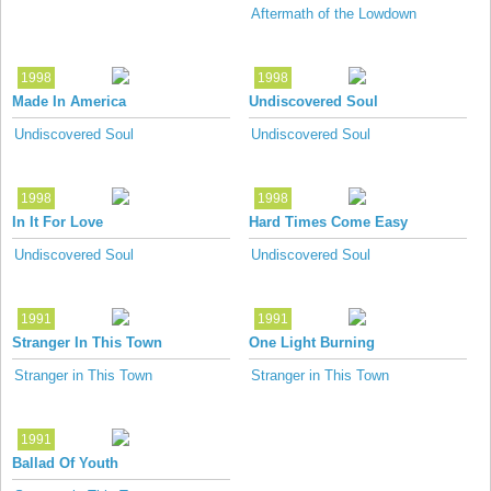
Aftermath of the Lowdown
1998
1998
Made In America
Undiscovered Soul
Undiscovered Soul
Undiscovered Soul
1998
1998
In It For Love
Hard Times Come Easy
Undiscovered Soul
Undiscovered Soul
1991
1991
Stranger In This Town
One Light Burning
Stranger in This Town
Stranger in This Town
1991
Ballad Of Youth