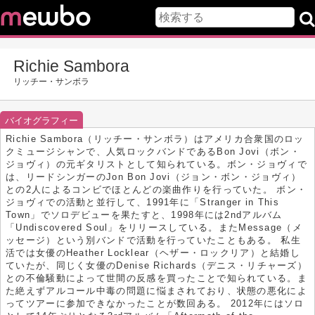
Richie Sambora
リッチー・サンボラ
バイオグラフィー
Richie Sambora（リッチー・サンボラ）はアメリカ合衆国のロッ
クミュージシャンで、人気ロックバンドであるBon Jovi（ボン・
ジョヴィ）の元ギタリストとして知られている。ボン・ジョヴィで
は、リードシンガーのJon Bon Jovi（ジョン・ボン・ジョヴィ）
との2人によるコンビでほとんどの楽曲作りを行っていた。 ボン・
ジョヴィでの活動と並行して、1991年に「Stranger in This
Town」でソロデビューを果たすと、1998年には2ndアルバム
「Undiscovered Soul」をリリースしている。またMessage（メ
ッセージ）という別バンドで活動を行っていたこともある。 私生
活では女優のHeather Locklear（ヘザー・ロックリア）と結婚し
ていたが、同じく女優のDenise Richards（デニス・リチャーズ）
との不倫騒動によって世間の反感を買ったことで知られている。ま
た絶えずアルコール中毒の問題に悩まされており、状態の悪化によ
ってツアーに参加できなかったことが数回ある。 2012年にはソロ