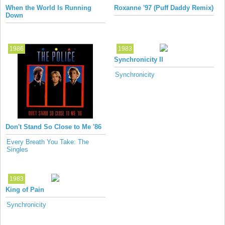
When the World Is Running
Roxanne '97 (Puff Daddy Remix)
Down
1986
1983
Synchronicity II
Synchronicity
Don't Stand So Close to Me '86
Every Breath You Take: The
Singles
1983
King of Pain
Synchronicity