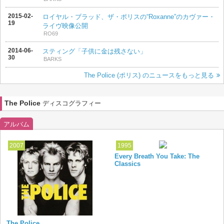
2015-02-
ロイヤル・ブラッド、ザ・ポリスの“Roxanne”のカヴァー・
19
ライヴ映像公開
RO69
2014-06-
スティング「子供に金は残さない」
30
BARKS
The Police (ポリス) のニュースをもっと見る
The Police
ディスコグラフィー
アルバム
2007
1995
Every Breath You Take: The
Classics
The Police