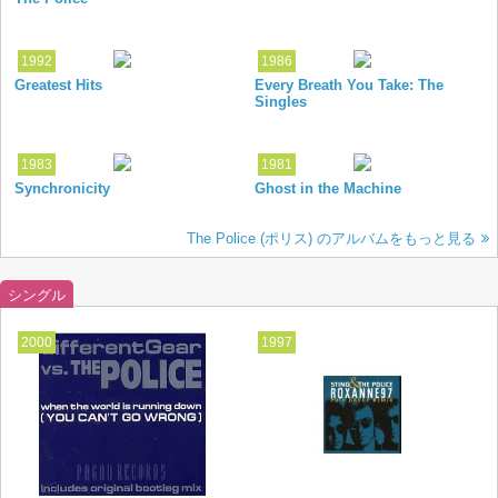
1992
1986
Greatest Hits
Every Breath You Take: The
Singles
1983
1981
Synchronicity
Ghost in the Machine
The Police (ポリス) のアルバムをもっと見る
シングル
2000
1997