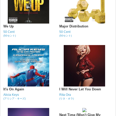
We Up
Major Distribution
50 Cent
50 Cent
(50セント)
(50セント)
It's On Again
I Will Never Let You Down
Alicia Keys
Rita Ora
(アリシア・キーズ)
(リタ・オラ)
Next Time (Won't Give My