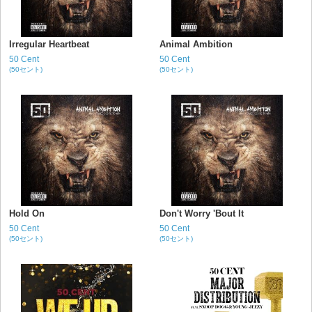
Irregular Heartbeat
Animal Ambition
50 Cent
50 Cent
(50セント)
(50セント)
Hold On
Don't Worry 'Bout It
50 Cent
50 Cent
(50セント)
(50セント)