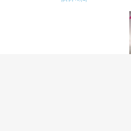
(ケイティ・ペリー)
Remember December
Demi Lovato
(デミ・ロヴァート)
This Too Shall Pass
OK Go
(オーケー・ゴー)