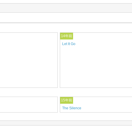
14年前
Let It Go
15年前
The Silence