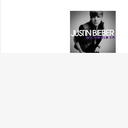
Baby
Justin Bieber
(ジャスティン・ビーバー)
Space Shot
Ash
(アッシュ)
Put It in a Love Song
Beyoncé
(ビヨンセ)