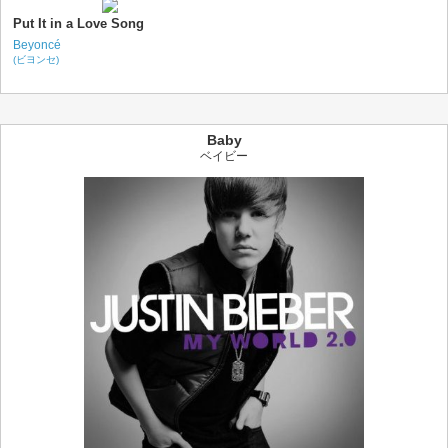
Put It in a Love Song
Beyoncé
(ビヨンセ)
Baby
ベイビー