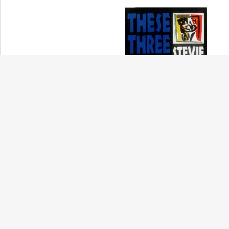
These Three Words
Stevie Wonder
(スティーヴィー・ワンダー)
Give It Away
Red Hot Chili Peppers