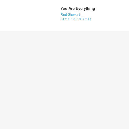
You Are Everything
Rod Stewart
(ロッド・スチュワート)
These Are the Days of Our Lives
Queen
(クイーン)