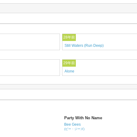
28年前
Still Waters (Run Deep)
29年前
Alone
Party With No Name
Bee Gees
(ビー・ジーズ)