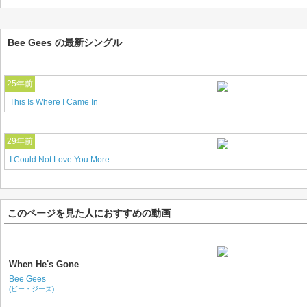
Bee Gees の最新シングル
25年前
This Is Where I Came In
29年前
I Could Not Love You More
このページを見た人におすすめの動画
When He's Gone
Bee Gees
(ビー・ジーズ)