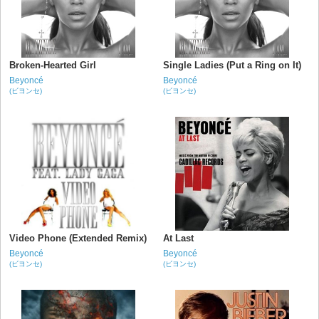
Broken-Hearted Girl
Single Ladies (Put a Ring on It)
Beyoncé
Beyoncé
(ビヨンセ)
(ビヨンセ)
Video Phone (Extended Remix)
At Last
Beyoncé
Beyoncé
(ビヨンセ)
(ビヨンセ)