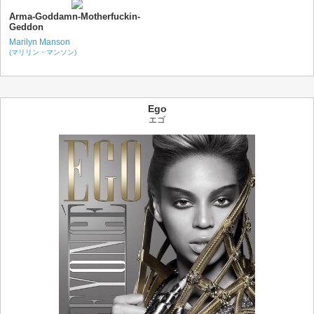
Arma-Goddamn-Motherfuckin-
Geddon
Marilyn Manson
(マリリン・マンソン)
Ego
エゴ