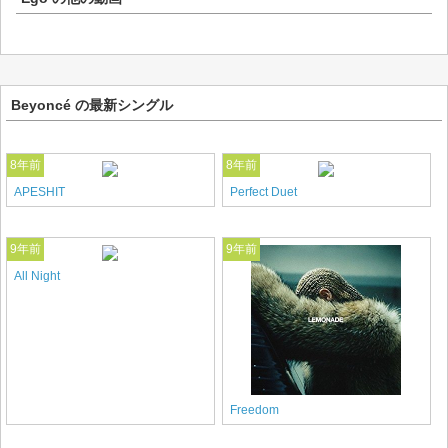
Beyoncé の最新シングル
8年前
8年前
APESHIT
Perfect Duet
9年前
9年前
All Night
Freedom