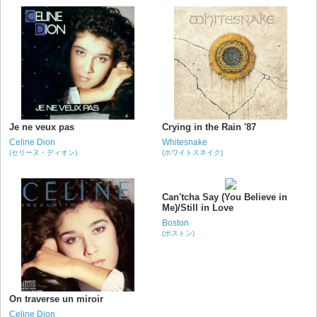
Je ne veux pas
Crying in the Rain '87
Celine Dion
Whitesnake
(セリーヌ・ディオン)
(ホワイトスネイク)
Can'tcha Say (You Believe in
Me)/Still in Love
Boston
(ボストン)
On traverse un miroir
Celine Dion