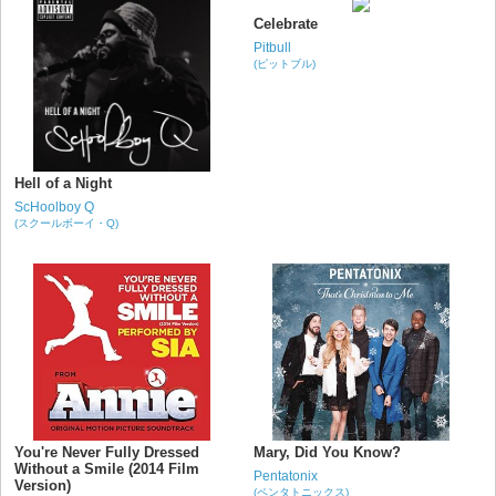
Celebrate
Pitbull
(ピットブル)
Hell of a Night
ScHoolboy Q
(スクールボーイ・Q)
You're Never Fully Dressed
Mary, Did You Know?
Without a Smile (2014 Film
Pentatonix
Version)
(ペンタトニックス)