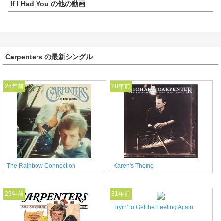
If I Had You
の他の動画
Carpenters の最新シングル
25年前
28年前
The Rainbow Connection
Karen's Theme
29年前
31年前
Tryin' to Get the Feeling Again