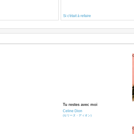
Si c'était à refaire
Tu restes avec moi
Celine Dion
(セリーヌ・ディオン)