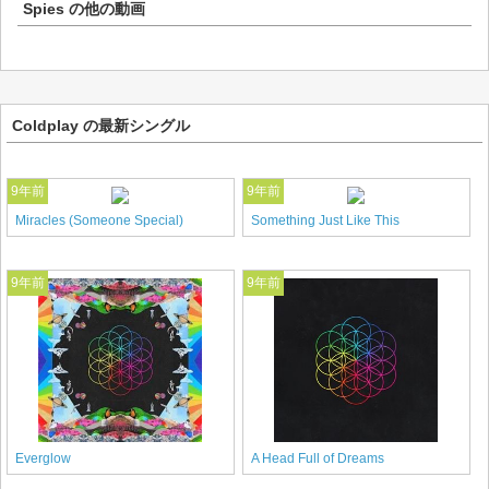
Spies
の他の動画
Coldplay の最新シングル
9年前
9年前
Miracles (Someone Special)
Something Just Like This
9年前
9年前
Everglow
A Head Full of Dreams