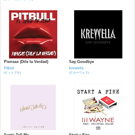
Piensas (Dile la Verdad)
Say Goodbye
Pitbull
Krewella
(ピットブル)
(クルーウェラ)
Santa Tell Me
Start a Fire