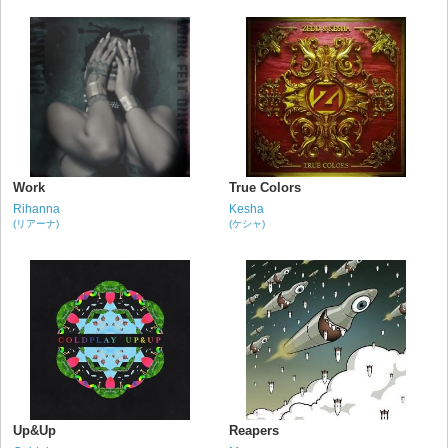
Work
True Colors
Rihanna
Kesha
(リアーナ)
(ケシャ)
Up&Up
Reapers