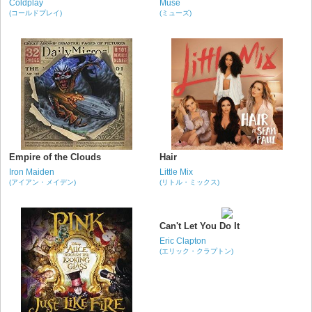
Coldplay
Muse
(コールドプレイ)
(ミューズ)
Empire of the Clouds
Hair
Iron Maiden
Little Mix
(アイアン・メイデン)
(リトル・ミックス)
Can't Let You Do It
Eric Clapton
(エリック・クラプトン)