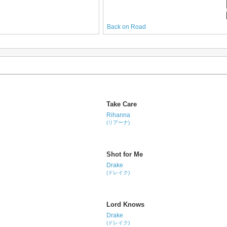
Back on Road
Take Care
Rihanna
(リアーナ)
Shot for Me
Drake
(ドレイク)
Lord Knows
Drake
(ドレイク)