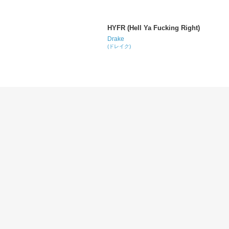
HYFR (Hell Ya Fucking Right)
Drake
(ドレイク)
Poetic Justice
Drake
(ドレイク)
Swimming Pools (Drank)
Kendrick Lamar
(ケンドリック・ラマー)