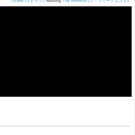
Drake (ドレイク)
The Weeknd (ザ・ウィークエンド)
featuring