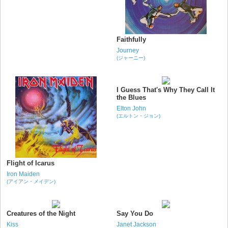
Faithfully
Journey
(ジャーニー)
I Guess That's Why They Call It
the Blues
Elton John
(エルトン・ジョン)
Flight of Icarus
Iron Maiden
(アイアン・メイデン)
Creatures of the Night
Say You Do
Kiss
Janet Jackson