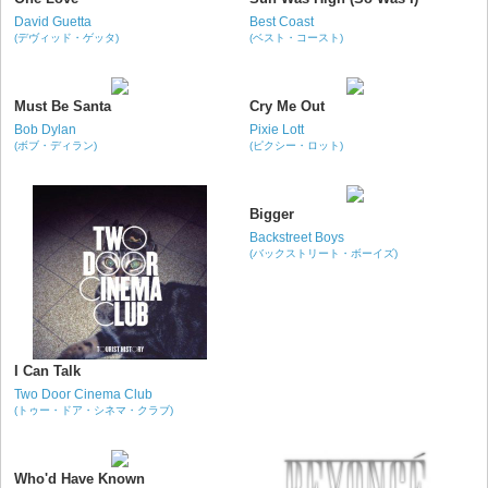
David Guetta
Best Coast
(デヴィッド・ゲッタ)
(ベスト・コースト)
Must Be Santa
Cry Me Out
Bob Dylan
Pixie Lott
(ボブ・ディラン)
(ピクシー・ロット)
Bigger
Backstreet Boys
(バックストリート・ボーイズ)
I Can Talk
Two Door Cinema Club
(トゥー・ドア・シネマ・クラブ)
Who'd Have Known