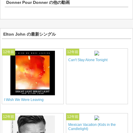
Donner Pour Donner
の他の動画
Elton John の最新シングル
12年前
12年前
Can't Stay Alone Tonight
I Wish We Were Leaving
12年前
12年前
Mexican Vacation (Kids in the
Candlelight)