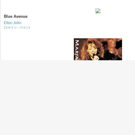
Blue Avenue
Elton John
(エルトン・ジョン)
I'll Be There
Mariah Carey
(マライア・キャリー)
Honey Love
R. Kelly
(R・ケリー)