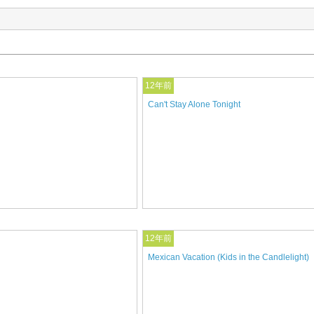
12年前
Can't Stay Alone Tonight
12年前
Mexican Vacation (Kids in the Candlelight)