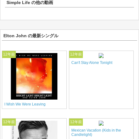
Simple Life
の他の動画
Elton John の最新シングル
12年前
12年前
Can't Stay Alone Tonight
I Wish We Were Leaving
12年前
12年前
Mexican Vacation (Kids in the
Candlelight)