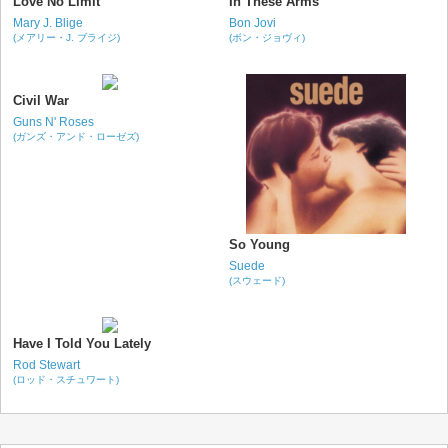
Love No Limit
In These Arms
Mary J. Blige
Bon Jovi
(メアリー・J. ブライジ)
(ボン・ジョヴィ)
Civil War
Guns N' Roses
(ガンズ・アンド・ローゼズ)
So Young
Suede
(スウェード)
Have I Told You Lately
Rod Stewart
(ロッド・スチュワート)