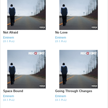
Not Afraid
No Love
Eminem
Eminem
(エミネム)
(エミネム)
Space Bound
Going Through Changes
Eminem
Eminem
(エミネム)
(エミネム)