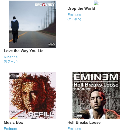
Drop the World
Eminem
(エミネム)
Love the Way You Lie
Rihanna
(リアーナ)
Music Box
Hell Breaks Loose
Eminem
Eminem