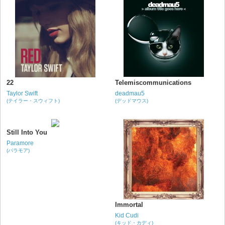
22
Telemiscommunications
Taylor Swift
deadmau5
(テイラー・スウィフト)
(デッドマウス)
Still Into You
Paramore
(パラモア)
Immortal
Kid Cudi
(キッド・カディ)