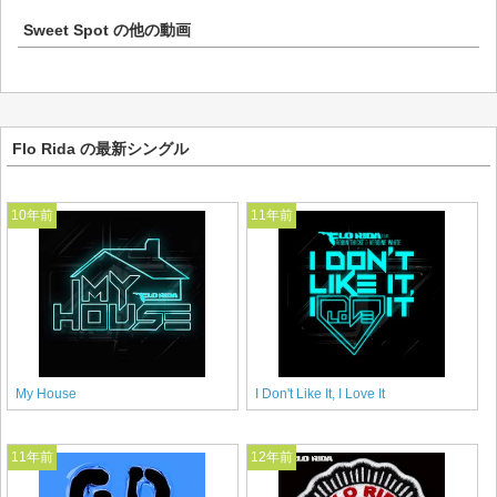
Sweet Spot
の他の動画
Flo Rida の最新シングル
10年前
11年前
My House
I Don't Like It, I Love It
11年前
12年前