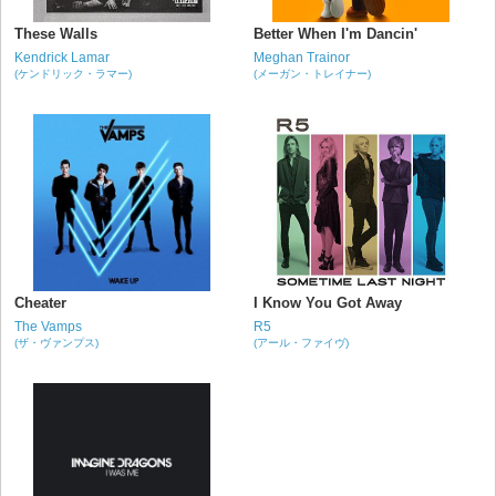
These Walls
Better When I'm Dancin'
Kendrick Lamar
Meghan Trainor
(ケンドリック・ラマー)
(メーガン・トレイナー)
Cheater
I Know You Got Away
The Vamps
R5
(ザ・ヴァンプス)
(アール・ファイヴ)