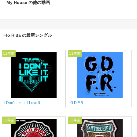
My House
の他の動画
Flo Rida の最新シングル
11年前
11年前
I Don't Like It, I Love It
G.D.F.R.
12年前
13年前