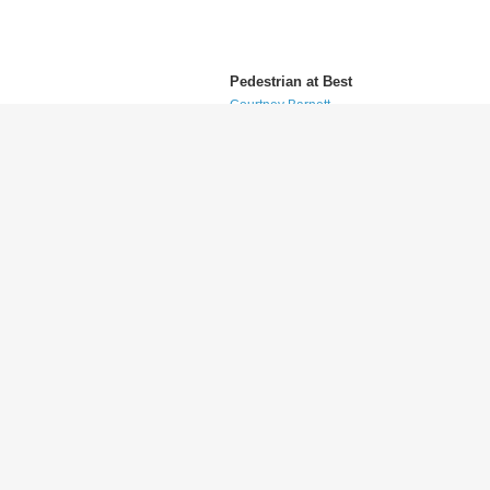
Pedestrian at Best
Courtney Barnett
(コートニー・バーネット)
Doubt
Mary J. Blige
(メアリー・J. ブライジ)
Go Hard or Go Home
Iggy Azalea