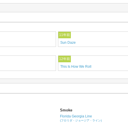
11年前
Sun Daze
12年前
This Is How We Roll
Smoke
Florida Georgia Line
(フロリダ・ジョージア・ライン)