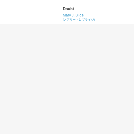
Doubt
Mary J. Blige
(メアリー・J. ブライジ)
Go Hard or Go Home
Iggy Azalea
(イギー・アゼリア)