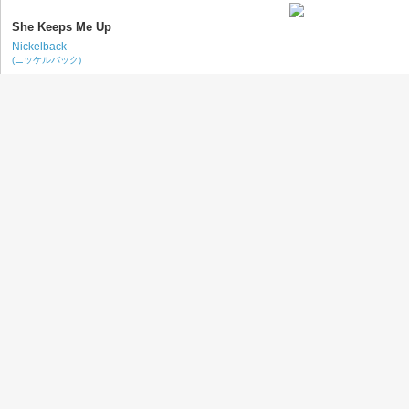
She Keeps Me Up
Nickelback
(ニッケルバック)
That Black Bat Licorice
Jack White
(ジャック・ホワイト)
Ride Out
Kid Ink
(キッド・インク)