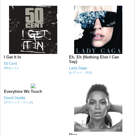
I Get It In
Eh, Eh (Nothing Else I Can
Say)
50 Cent
Lady Gaga
(50セント)
(レディー・ガガ)
Everytime We Touch
David Guetta
(デヴィッド・ゲッタ)
Diva